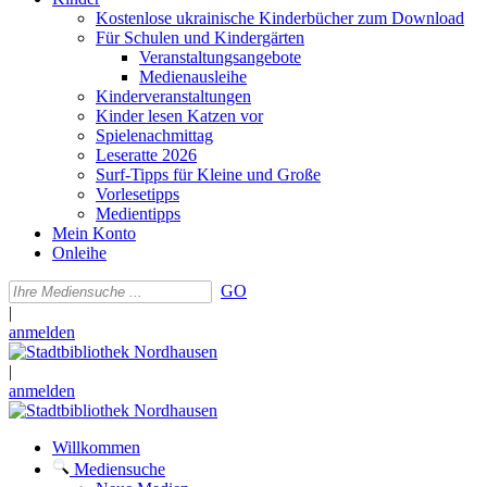
Kostenlose ukrainische Kinderbücher zum Download
Für Schulen und Kindergärten
Veranstaltungsangebote
Medienausleihe
Kinderveranstaltungen
Kinder lesen Katzen vor
Spielenachmittag
Leseratte 2026
Surf-Tipps für Kleine und Große
Vorlesetipps
Medientipps
Mein Konto
Onleihe
GO
|
anmelden
|
anmelden
Willkommen
Mediensuche