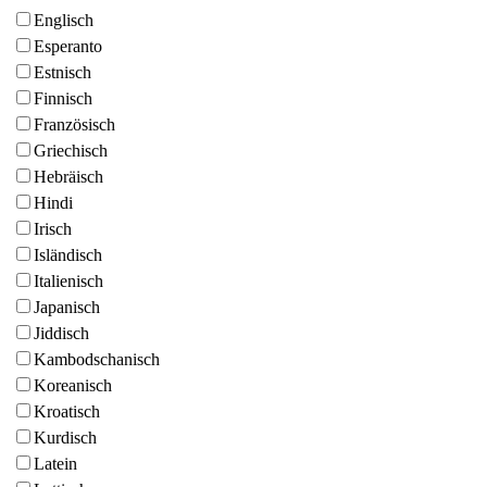
Englisch
Esperanto
Estnisch
Finnisch
Französisch
Griechisch
Hebräisch
Hindi
Irisch
Isländisch
Italienisch
Japanisch
Jiddisch
Kambodschanisch
Koreanisch
Kroatisch
Kurdisch
Latein