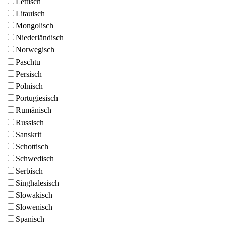
Lettisch
Litauisch
Mongolisch
Niederländisch
Norwegisch
Paschtu
Persisch
Polnisch
Portugiesisch
Rumänisch
Russisch
Sanskrit
Schottisch
Schwedisch
Serbisch
Singhalesisch
Slowakisch
Slowenisch
Spanisch