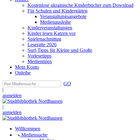
Kostenlose ukrainische Kinderbücher zum Download
Für Schulen und Kindergärten
Veranstaltungsangebote
Medienausleihe
Kinderveranstaltungen
Kinder lesen Katzen vor
Spielenachmittag
Leseratte 2026
Surf-Tipps für Kleine und Große
Vorlesetipps
Medientipps
Mein Konto
Onleihe
GO
|
anmelden
|
anmelden
Willkommen
Mediensuche