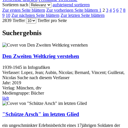
Sortieren nach
aufsteigend sortieren
Zur ersten Seite blättern
Zur vorherigen Seite blättern
1
2
3
4
5
6
7
8
9
10
Zur nächsten Seite blättern
Zur letzten Seite blättern
2839 Treffer
Treffer pro Seite
Suchergebnis
Den Zweiten Weltkrieg verstehen
1939-1945 in Infografiken
Verfasser:
Lopez, Jean
;
Aubin, Nicolas
;
Bernard, Vincent
;
Guillerat,
Nicolas
Suche nach diesem Verfasser
Jahr:
2019
Verlag:
München, dtv
Mediengruppe:
Bücher
lädt
"Schütze Arsch" im letzten Glied
ein ungeschminkter Erlebnisbericht eines 17jährigen Soldaten der