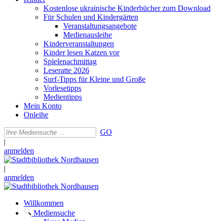
Kostenlose ukrainische Kinderbücher zum Download
Für Schulen und Kindergärten
Veranstaltungsangebote
Medienausleihe
Kinderveranstaltungen
Kinder lesen Katzen vor
Spielenachmittag
Leseratte 2026
Surf-Tipps für Kleine und Große
Vorlesetipps
Medientipps
Mein Konto
Onleihe
GO
|
anmelden
|
anmelden
Willkommen
Mediensuche