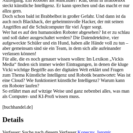
Aufregung. Ein Roboter als Mitschüler? Klar, denn in Brabbelbot
steckt künstliche Intelligenz. Er kann sprechen und das macht er nur
allzu gern.
Doch schon bald ist Brabbelbot in großer Gefahr. Und dann ist da
auch noch Blackhack, der geheimnisvolle Hacker, der mit seinen
Angriffen auf die Schulcomputer für viel Ärger sorgt.
Wer hat es auf den humanoiden Roboter abgesehen? Ist er zu schlau
und soll daher ausgeschaltet werden? Die Datendetektive, vier
aufgeweckte Schüler und ein Hund, haben alle Hände voll zu tun –
aber gemeinsam sind sie ein Team, in dem sich alle aufeinander
verlassen können!
Für alle, die es noch genauer wissen wollen: Im Lexikon „Vickis
Media“ finden sich immer wieder Eintragungen, in denen die kluge
Vicki wichtige Begriffe aus der digitalen Welt erklärt und Fragen
zum Thema Künstliche Intelligenz und Robotik beantwortet: Was ist
eine Cloud? Wie funktioniert künstliche Intelligenz? Warum kann
ein Roboter laufen?
So erfährt man auf witzige Weise und ganz nebenbei alles, was man
als Computer- und KI-Profi wissen muss.
[buchhandel.de]
Details
Verfasser:
Suche nach diesem Verfasser
Konecny, Jaromir