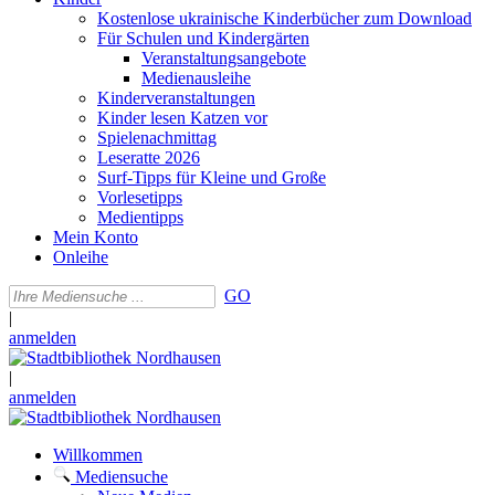
Kostenlose ukrainische Kinderbücher zum Download
Für Schulen und Kindergärten
Veranstaltungsangebote
Medienausleihe
Kinderveranstaltungen
Kinder lesen Katzen vor
Spielenachmittag
Leseratte 2026
Surf-Tipps für Kleine und Große
Vorlesetipps
Medientipps
Mein Konto
Onleihe
GO
|
anmelden
|
anmelden
Willkommen
Mediensuche