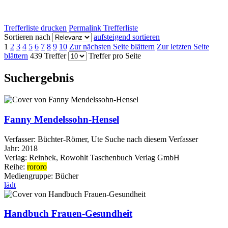
Trefferliste drucken
Permalink Trefferliste
Sortieren nach
aufsteigend sortieren
1
2
3
4
5
6
7
8
9
10
Zur nächsten Seite blättern
Zur letzten Seite
blättern
439 Treffer
Treffer pro Seite
Suchergebnis
Fanny Mendelssohn-Hensel
Verfasser:
Büchter-Römer, Ute
Suche nach diesem Verfasser
Jahr:
2018
Verlag:
Reinbek, Rowohlt Taschenbuch Verlag GmbH
Reihe:
rororo
Mediengruppe:
Bücher
lädt
Handbuch Frauen-Gesundheit