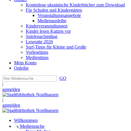
Kostenlose ukrainische Kinderbücher zum Download
Für Schulen und Kindergärten
Veranstaltungsangebote
Medienausleihe
Kinderveranstaltungen
Kinder lesen Katzen vor
Spielenachmittag
Leseratte 2026
Surf-Tipps für Kleine und Große
Vorlesetipps
Medientipps
Mein Konto
Onleihe
GO
|
anmelden
|
anmelden
Willkommen
Mediensuche