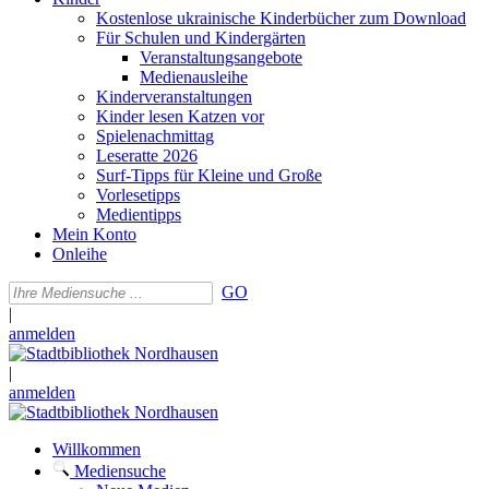
Kostenlose ukrainische Kinderbücher zum Download
Für Schulen und Kindergärten
Veranstaltungsangebote
Medienausleihe
Kinderveranstaltungen
Kinder lesen Katzen vor
Spielenachmittag
Leseratte 2026
Surf-Tipps für Kleine und Große
Vorlesetipps
Medientipps
Mein Konto
Onleihe
GO
|
anmelden
|
anmelden
Willkommen
Mediensuche