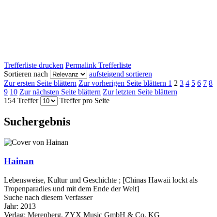
Trefferliste drucken
Permalink Trefferliste
Sortieren nach
aufsteigend sortieren
Zur ersten Seite blättern
Zur vorherigen Seite blättern
1
2
3
4
5
6
7
8
9
10
Zur nächsten Seite blättern
Zur letzten Seite blättern
154 Treffer
Treffer pro Seite
Suchergebnis
Hainan
Lebensweise, Kultur und Geschichte ; [Chinas Hawaii lockt als
Tropenparadies und mit dem Ende der Welt]
Suche nach diesem Verfasser
Jahr:
2013
Verlag:
Merenberg, ZYX Music GmbH & Co. KG