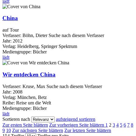
lädt
China
auf Tour
Verfasser:
Böhn, Dieter
Suche nach diesem Verfasser
Jahr:
2012
Verlag:
Heidelberg, Springer Spektrum
Mediengruppe:
Bücher
lädt
Wir entdecken China
Verfasser:
Kruse, Max
Suche nach diesem Verfasser
Jahr:
2008
Verlag:
München, Betz
Reihe:
Reise um die Welt
Mediengruppe:
Bücher
lädt
Sortieren nach
aufsteigend sortieren
Zur ersten Seite blättern
Zur vorherigen Seite blättern
1
2
3
4
5
6
7
8
9
10
Zur nächsten Seite blättern
Zur letzten Seite blättern
154 Treffer
Treffer pro Seite