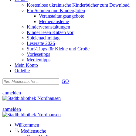
Kostenlose ukrainische Kinderbücher zum Download
Für Schulen und Kindergärten
Veranstaltungsangebote
Medienausleihe
Kinderveranstaltungen
Kinder lesen Katzen vor
Spielenachmittag
Leseratte 2026
Surf-Tipps für Kleine und Große
Vorlesetipps
Medientipps
Mein Konto
Onleihe
GO
|
anmelden
|
anmelden
Willkommen
Mediensuche