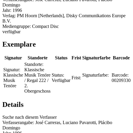
Domingo
Jahr:
1996
Verlag:
PM Hoorn [Netherlands], Disky Communikations Europe
B.V.
Mediengruppe:
Compact Disc
verfügbar
Exemplare
Signatur
Standorte
Status
Frist
Signaturfarbe
Barcode
Standorte:
Signatur:
Klassische
Klassische
Musik Tenöre
Status:
Signaturfarbe:
Barcode:
Frist:
Musik
/ Regal 222 /
Verfügbar
00209330
Tenöre
2.
Obergeschoss
Details
Suche nach diesem Verfasser
Verfasserangabe:
José Carreras, Luciano Pavarotti, Plácibo
Domingo