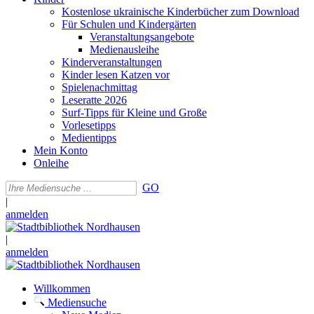
Kostenlose ukrainische Kinderbücher zum Download
Für Schulen und Kindergärten
Veranstaltungsangebote
Medienausleihe
Kinderveranstaltungen
Kinder lesen Katzen vor
Spielenachmittag
Leseratte 2026
Surf-Tipps für Kleine und Große
Vorlesetipps
Medientipps
Mein Konto
Onleihe
GO
|
anmelden
|
anmelden
Willkommen
Mediensuche