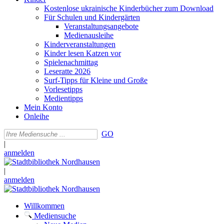
Kostenlose ukrainische Kinderbücher zum Download
Für Schulen und Kindergärten
Veranstaltungsangebote
Medienausleihe
Kinderveranstaltungen
Kinder lesen Katzen vor
Spielenachmittag
Leseratte 2026
Surf-Tipps für Kleine und Große
Vorlesetipps
Medientipps
Mein Konto
Onleihe
GO
|
anmelden
|
anmelden
Willkommen
Mediensuche