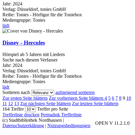
Jahr:
2024
Verlag:
Düsseldorf, tonies GmbH
Reihe:
Tonies - Hörfigur für die Toniebox
Mediengruppe:
Tonies
lädt
Disney - Hercules
Hörspiel ab 5 Jahren mit Liedern
Suche nach diesem Verfasser
Jahr:
2024
Verlag:
Düsseldorf, tonies GmbH
Reihe:
Tonies - Hörfigur für die Toniebox
Mediengruppe:
Tonies
lädt
Sortieren nach
aufsteigend sortieren
Zur ersten Seite blättern
Zur vorherigen Seite blättern
4
5
6
7
8
9
10
11
12
13
Zur nächsten Seite blättern
Zur letzten Seite blättern
164 Treffer
Treffer pro Seite
Trefferliste drucken
Permalink Trefferliste
(c) Stadtbibliothek Nordhausen
|
OPEN V 11.2.1.0
Datenschutzerklärung
|
Nutzungsbedingungen