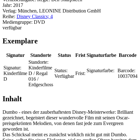
Jahr:
2017
Verlag:
München, LEONINE Distribution GmbH
Reihe:
Disney Classics; 4
Mediengruppe:
DVD
verfügbar
Exemplare
Signatur
Standorte
Status
Frist
Signaturfarbe
Barcode
Standorte:
Signatur:
Kinderfilme
Status:
Signaturfarbe:
Barcode:
Kinderfilme
D / Regal
Frist:
Verfügbar
10037094
D
016 /
Erdgeschoss
Inhalt
Dumbo - eines der zauberhaftesten Disney-Meisterwerke: Brilliant
gezeichnet, begeistert dieser wundervolle Film mit seinen Oscar-
preisgekrönten Melodien, von denen fast jede zum Evergreen
geworden ist.
Das Schicksal meint es zunächst wirklich nicht gut mit Dumbo.