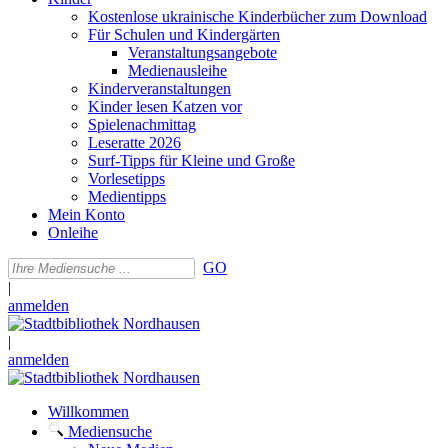
Kostenlose ukrainische Kinderbücher zum Download
Für Schulen und Kindergärten
Veranstaltungsangebote
Medienausleihe
Kinderveranstaltungen
Kinder lesen Katzen vor
Spielenachmittag
Leseratte 2026
Surf-Tipps für Kleine und Große
Vorlesetipps
Medientipps
Mein Konto
Onleihe
GO
|
anmelden
|
anmelden
Willkommen
Mediensuche