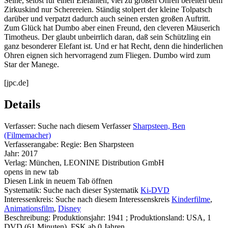
Seine, selbst für einen Elefanten, viel zu großen Ohren bereiten dem
Zirkuskind nur Scherereien. Ständig stolpert der kleine Tolpatsch
darüber und verpatzt dadurch auch seinen ersten großen Auftritt.
Zum Glück hat Dumbo aber einen Freund, den cleveren Mäuserich
Timotheus. Der glaubt unbeirrlich daran, daß sein Schützling ein
ganz besonderer Elefant ist. Und er hat Recht, denn die hinderlichen
Ohren eignen sich hervorragend zum Fliegen. Dumbo wird zum
Star der Manege.
[jpc.de]
Details
Verfasser:
Suche nach diesem Verfasser
Sharpsteen, Ben
(Filmemacher)
Verfasserangabe:
Regie: Ben Sharpsteen
Jahr:
2017
Verlag:
München, LEONINE Distribution GmbH
opens in new tab
Diesen Link in neuem Tab öffnen
Systematik:
Suche nach dieser Systematik
Ki-DVD
Interessenkreis:
Suche nach diesem Interessenskreis
Kinderfilme
,
Animationsfilm
,
Disney
Beschreibung:
Produktionsjahr: 1941 ; Produktionsland: USA, 1
DVD (61 Minuten), FSK ab 0 Jahren