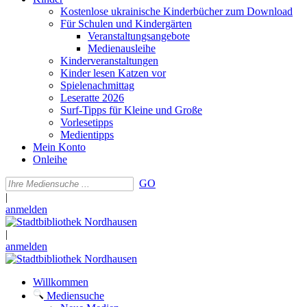
Kostenlose ukrainische Kinderbücher zum Download
Für Schulen und Kindergärten
Veranstaltungsangebote
Medienausleihe
Kinderveranstaltungen
Kinder lesen Katzen vor
Spielenachmittag
Leseratte 2026
Surf-Tipps für Kleine und Große
Vorlesetipps
Medientipps
Mein Konto
Onleihe
GO
|
anmelden
|
anmelden
Willkommen
Mediensuche