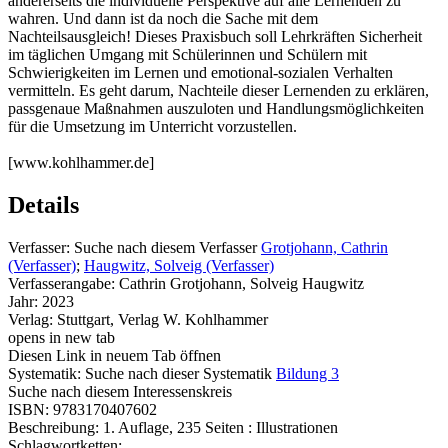
andererseits die individuelle Perspektive auf alle Lernenden zu
wahren. Und dann ist da noch die Sache mit dem
Nachteilsausgleich! Dieses Praxisbuch soll Lehrkräften Sicherheit
im täglichen Umgang mit Schülerinnen und Schülern mit
Schwierigkeiten im Lernen und emotional-sozialen Verhalten
vermitteln. Es geht darum, Nachteile dieser Lernenden zu erklären,
passgenaue Maßnahmen auszuloten und Handlungsmöglichkeiten
für die Umsetzung im Unterricht vorzustellen.
[www.kohlhammer.de]
Details
Verfasser:
Suche nach diesem Verfasser
Grotjohann, Cathrin
(Verfasser)
;
Haugwitz, Solveig (Verfasser)
Verfasserangabe:
Cathrin Grotjohann, Solveig Haugwitz
Jahr:
2023
Verlag:
Stuttgart, Verlag W. Kohlhammer
opens in new tab
Diesen Link in neuem Tab öffnen
Systematik:
Suche nach dieser Systematik
Bildung 3
Suche nach diesem Interessenskreis
ISBN:
9783170407602
Beschreibung:
1. Auflage, 235 Seiten : Illustrationen
Schlagwortketten: