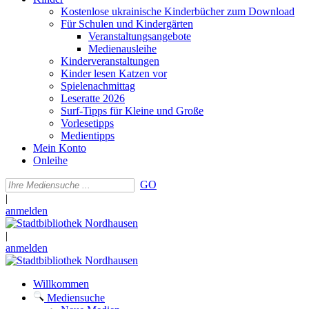
Kostenlose ukrainische Kinderbücher zum Download
Für Schulen und Kindergärten
Veranstaltungsangebote
Medienausleihe
Kinderveranstaltungen
Kinder lesen Katzen vor
Spielenachmittag
Leseratte 2026
Surf-Tipps für Kleine und Große
Vorlesetipps
Medientipps
Mein Konto
Onleihe
GO
|
anmelden
|
anmelden
Willkommen
Mediensuche