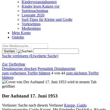
Kinderveranstaltungen
Kinder lesen Katzen vor
Spielenachmittag
Leseratte 2026
Surf-Tipps für Kleine und Große
Vorlesetipps
Medientipps
Mein Konto
Onleihe
Suche verfeinern (Erweiterte Suche)
Zur Trefferliste
Detailanzeige drucken
Permalink Detailanzeige
zum vorherigen Treffer blättern
4 von 44
zum nächsten Treffer
blättern
wird in neuem Tab
geöffnet
Der Aufstand 17. Juni 1953
Verfasser:
Suche nach diesem Verfasser
Knopp, Guido
Verfasserangabe:
Guido Knopp. Mit Friederike Drykluft u. Ricarda