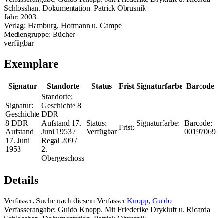
Schlosshan. Dokumentation: Patrick Obrusnik
Jahr:
2003
Verlag:
Hamburg, Hofmann u. Campe
Mediengruppe:
Bücher
verfügbar
Exemplare
Signatur
Standorte
Status
Frist
Signaturfarbe
Barcode
Standorte:
Signatur:
Geschichte 8
Geschichte
DDR
8 DDR
Aufstand 17.
Status:
Signaturfarbe:
Barcode:
Frist:
Aufstand
Juni 1953 /
Verfügbar
00197069
17. Juni
Regal 209 /
1953
2.
Obergeschoss
Details
Verfasser:
Suche nach diesem Verfasser
Knopp, Guido
Verfasserangabe:
Guido Knopp. Mit Friederike Drykluft u. Ricarda