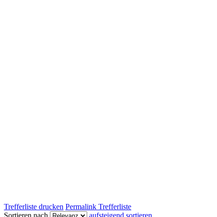
Trefferliste drucken
Permalink Trefferliste
Sortieren nach
aufsteigend sortieren