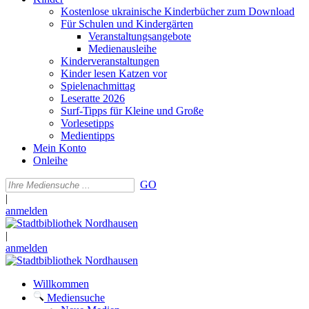
Kostenlose ukrainische Kinderbücher zum Download
Für Schulen und Kindergärten
Veranstaltungsangebote
Medienausleihe
Kinderveranstaltungen
Kinder lesen Katzen vor
Spielenachmittag
Leseratte 2026
Surf-Tipps für Kleine und Große
Vorlesetipps
Medientipps
Mein Konto
Onleihe
GO
|
anmelden
|
anmelden
Willkommen
Mediensuche