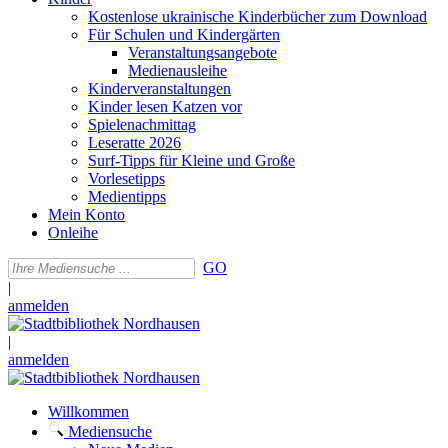
Kostenlose ukrainische Kinderbücher zum Download
Für Schulen und Kindergärten
Veranstaltungsangebote
Medienausleihe
Kinderveranstaltungen
Kinder lesen Katzen vor
Spielenachmittag
Leseratte 2026
Surf-Tipps für Kleine und Große
Vorlesetipps
Medientipps
Mein Konto
Onleihe
GO
|
anmelden
|
anmelden
Willkommen
Mediensuche