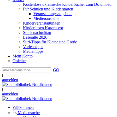
Kostenlose ukrainische Kinderbücher zum Download
Für Schulen und Kindergärten
Veranstaltungsangebote
Medienausleihe
Kinderveranstaltungen
Kinder lesen Katzen vor
Spielenachmittag
Leseratte 2026
Surf-Tipps für Kleine und Große
Vorlesetipps
Medientipps
Mein Konto
Onleihe
GO
|
anmelden
|
anmelden
Willkommen
Mediensuche