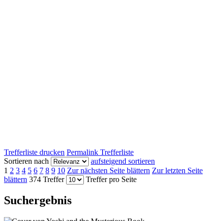
Trefferliste drucken
Permalink Trefferliste
Sortieren nach
aufsteigend sortieren
1
2
3
4
5
6
7
8
9
10
Zur nächsten Seite blättern
Zur letzten Seite
blättern
374 Treffer
Treffer pro Seite
Suchergebnis