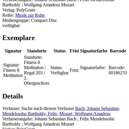
Bartholdy ; Wolfgang Amadeus Mozart
Verlag:
PolyGram
Reihe:
Musik zur Ruhe
Mediengruppe:
Compact Disc
verfügbar
Exemplare
Signatur
Standorte
Status
Frist
Signaturfarbe
Barcode
Standorte:
Fitness 8
Signatur:
Meditation /
Status:
Signaturfarbe:
Barcode:
Fitness 8
Frist:
Regal 203 /
Verfügbar
00186233
Meditation
2.
Obergeschoss
Details
Verfasser:
Suche nach diesem Verfasser
Bach, Johann Sebastian
;
Mendelssohn Bartholdy, Felix
;
Mozart, Wolfgang Amadeus
Verfasserangabe:
Johann Sebastian Bach ; Felix Mendelssohn
Bartholdy ; Wolfgang Amadeus Mozart