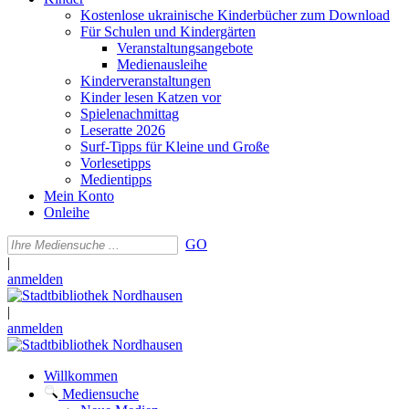
Kostenlose ukrainische Kinderbücher zum Download
Für Schulen und Kindergärten
Veranstaltungsangebote
Medienausleihe
Kinderveranstaltungen
Kinder lesen Katzen vor
Spielenachmittag
Leseratte 2026
Surf-Tipps für Kleine und Große
Vorlesetipps
Medientipps
Mein Konto
Onleihe
GO
|
anmelden
|
anmelden
Willkommen
Mediensuche