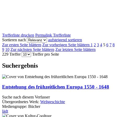
Trefferliste drucken
Permalink Trefferliste
Sortieren nach
aufsteigend sortieren
Zur ersten Seite blättern
Zur vorherigen Seite blättern
1
2
3
4
5
6
7
8
9
10
Zur nächsten Seite blättern
Zur letzten Seite blättern
229 Treffer
Treffer pro Seite
Suchergebnis
Entstehung des frühzeitlichen Europa 1550 - 1648
Suche nach diesem Verfasser
Übergeordnetes Werk:
Weltgeschichte
Mediengruppe:
Bücher
lädt