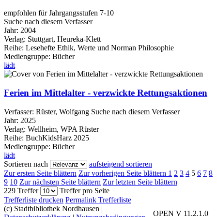
empfohlen für Jahrgangsstufen 7-10
Suche nach diesem Verfasser
Jahr:
2004
Verlag:
Stuttgart, Heureka-Klett
Reihe:
Lesehefte Ethik, Werte und Norman Philosophie
Mediengruppe:
Bücher
lädt
Ferien im Mittelalter - verzwickte Rettungsaktionen
Verfasser:
Rüster, Wolfgang
Suche nach diesem Verfasser
Jahr:
2025
Verlag:
Wellheim, WPA Rüster
Reihe:
BuchKidsHarz 2025
Mediengruppe:
Bücher
lädt
Sortieren nach
aufsteigend sortieren
Zur ersten Seite blättern
Zur vorherigen Seite blättern
1
2
3
4
5
6
7
8
9
10
Zur nächsten Seite blättern
Zur letzten Seite blättern
229 Treffer
Treffer pro Seite
Trefferliste drucken
Permalink Trefferliste
(c) Stadtbibliothek Nordhausen
|
OPEN V 11.2.1.0