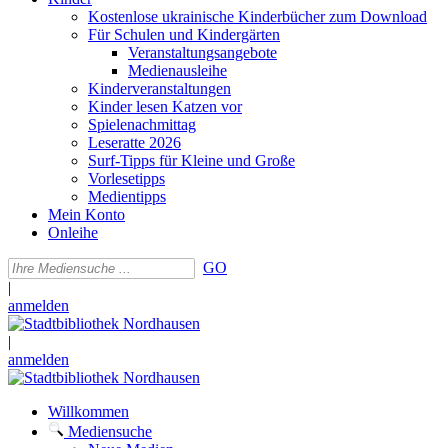
Kostenlose ukrainische Kinderbücher zum Download
Für Schulen und Kindergärten
Veranstaltungsangebote
Medienausleihe
Kinderveranstaltungen
Kinder lesen Katzen vor
Spielenachmittag
Leseratte 2026
Surf-Tipps für Kleine und Große
Vorlesetipps
Medientipps
Mein Konto
Onleihe
GO
|
anmelden
|
anmelden
Willkommen
Mediensuche