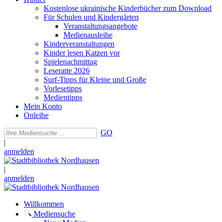
Kostenlose ukrainische Kinderbücher zum Download
Für Schulen und Kindergärten
Veranstaltungsangebote
Medienausleihe
Kinderveranstaltungen
Kinder lesen Katzen vor
Spielenachmittag
Leseratte 2026
Surf-Tipps für Kleine und Große
Vorlesetipps
Medientipps
Mein Konto
Onleihe
GO
|
anmelden
|
anmelden
Willkommen
Mediensuche