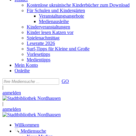
Kostenlose ukrainische Kinderbücher zum Download
Für Schulen und Kindergärten
Veranstaltungsangebote
Medienausleihe
Kinderveranstaltungen
Kinder lesen Katzen vor
Spielenachmittag
Leseratte 2026
Surf-Tipps für Kleine und Große
Vorlesetipps
Medientipps
Mein Konto
Onleihe
GO
|
anmelden
|
anmelden
Willkommen
Mediensuche