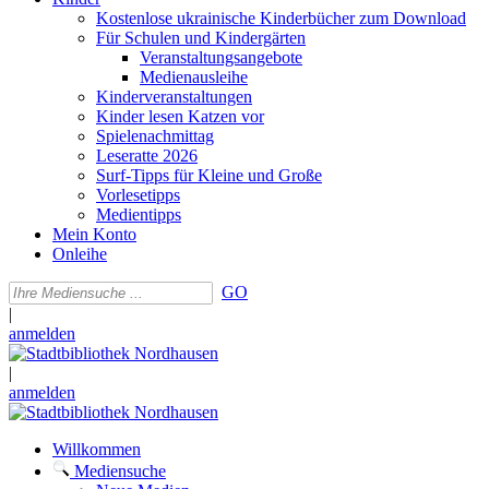
Kostenlose ukrainische Kinderbücher zum Download
Für Schulen und Kindergärten
Veranstaltungsangebote
Medienausleihe
Kinderveranstaltungen
Kinder lesen Katzen vor
Spielenachmittag
Leseratte 2026
Surf-Tipps für Kleine und Große
Vorlesetipps
Medientipps
Mein Konto
Onleihe
GO
|
anmelden
|
anmelden
Willkommen
Mediensuche