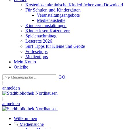
Kostenlose ukrainische Kinderbücher zum Download
Für Schulen und Kindergärten
Veranstaltungsangebote
Medienausleihe
Kinderveranstaltungen
Kinder lesen Katzen vor
Spielenachmittag
Leseratte 2026
Surf-Tipps für Kleine und Große
Vorlesetipps
Medientipps
Mein Konto
Onleihe
GO
|
anmelden
|
anmelden
Willkommen
Mediensuche