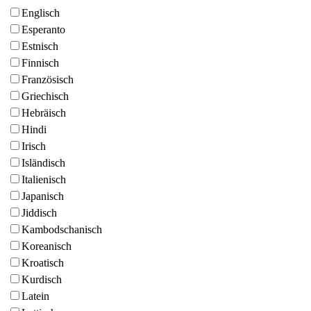
Englisch
Esperanto
Estnisch
Finnisch
Französisch
Griechisch
Hebräisch
Hindi
Irisch
Isländisch
Italienisch
Japanisch
Jiddisch
Kambodschanisch
Koreanisch
Kroatisch
Kurdisch
Latein