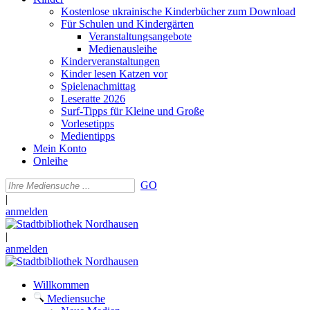
Kostenlose ukrainische Kinderbücher zum Download
Für Schulen und Kindergärten
Veranstaltungsangebote
Medienausleihe
Kinderveranstaltungen
Kinder lesen Katzen vor
Spielenachmittag
Leseratte 2026
Surf-Tipps für Kleine und Große
Vorlesetipps
Medientipps
Mein Konto
Onleihe
GO
|
anmelden
|
anmelden
Willkommen
Mediensuche