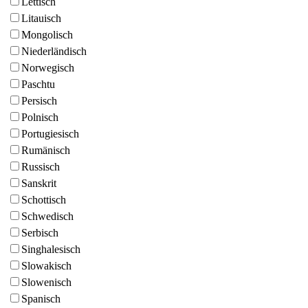
Lettisch
Litauisch
Mongolisch
Niederländisch
Norwegisch
Paschtu
Persisch
Polnisch
Portugiesisch
Rumänisch
Russisch
Sanskrit
Schottisch
Schwedisch
Serbisch
Singhalesisch
Slowakisch
Slowenisch
Spanisch