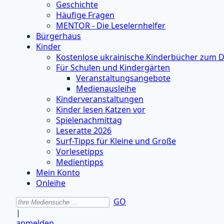
Geschichte
Häufige Fragen
MENTOR - Die Leselernhelfer
Bürgerhaus
Kinder
Kostenlose ukrainische Kinderbücher zum 
Für Schulen und Kindergärten
Veranstaltungsangebote
Medienausleihe
Kinderveranstaltungen
Kinder lesen Katzen vor
Spielenachmittag
Leseratte 2026
Surf-Tipps für Kleine und Große
Vorlesetipps
Medientipps
Mein Konto
Onleihe
GO
|
anmelden