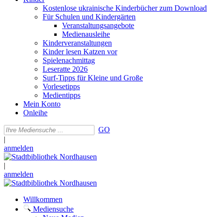
Kostenlose ukrainische Kinderbücher zum Download
Für Schulen und Kindergärten
Veranstaltungsangebote
Medienausleihe
Kinderveranstaltungen
Kinder lesen Katzen vor
Spielenachmittag
Leseratte 2026
Surf-Tipps für Kleine und Große
Vorlesetipps
Medientipps
Mein Konto
Onleihe
GO
|
anmelden
|
anmelden
Willkommen
Mediensuche