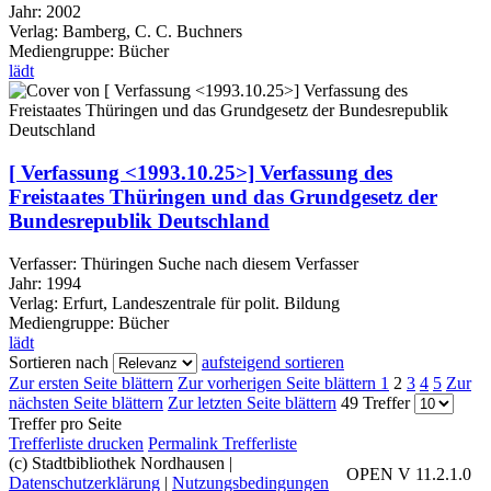
Jahr:
2002
Verlag:
Bamberg, C. C. Buchners
Mediengruppe:
Bücher
lädt
[ Verfassung <1993.10.25>] Verfassung des
Freistaates Thüringen und das Grundgesetz der
Bundesrepublik Deutschland
Verfasser:
Thüringen
Suche nach diesem Verfasser
Jahr:
1994
Verlag:
Erfurt, Landeszentrale für polit. Bildung
Mediengruppe:
Bücher
lädt
Sortieren nach
aufsteigend sortieren
Zur ersten Seite blättern
Zur vorherigen Seite blättern
1
2
3
4
5
Zur
nächsten Seite blättern
Zur letzten Seite blättern
49 Treffer
Treffer pro Seite
Trefferliste drucken
Permalink Trefferliste
(c) Stadtbibliothek Nordhausen
|
OPEN V 11.2.1.0
Datenschutzerklärung
|
Nutzungsbedingungen