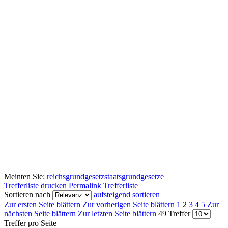
Meinten Sie:
reichsgrundgesetz
staatsgrundgesetze
Trefferliste drucken
Permalink Trefferliste
Sortieren nach
aufsteigend sortieren
Zur ersten Seite blättern
Zur vorherigen Seite blättern
1
2
3
4
5
Zur
nächsten Seite blättern
Zur letzten Seite blättern
49 Treffer
Treffer pro Seite