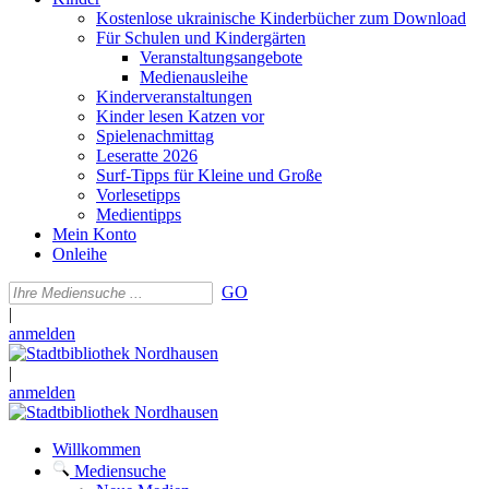
Kostenlose ukrainische Kinderbücher zum Download
Für Schulen und Kindergärten
Veranstaltungsangebote
Medienausleihe
Kinderveranstaltungen
Kinder lesen Katzen vor
Spielenachmittag
Leseratte 2026
Surf-Tipps für Kleine und Große
Vorlesetipps
Medientipps
Mein Konto
Onleihe
GO
|
anmelden
|
anmelden
Willkommen
Mediensuche