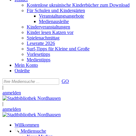
Kostenlose ukrainische Kinderbücher zum Download
Für Schulen und Kindergärten
Veranstaltungsangebote
Medienausleihe
Kinderveranstaltungen
Kinder lesen Katzen vor
Spielenachmittag
Leseratte 2026
Surf-Tipps für Kleine und Große
Vorlesetipps
Medientipps
Mein Konto
Onleihe
GO
|
anmelden
|
anmelden
Willkommen
Mediensuche