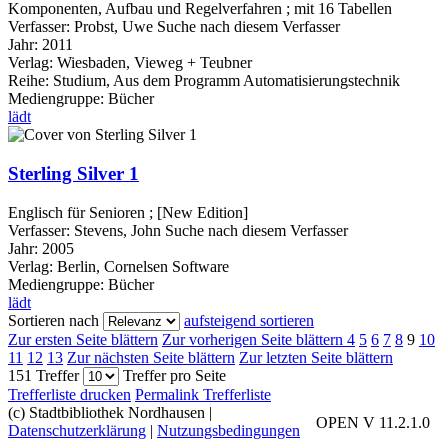
Komponenten, Aufbau und Regelverfahren ; mit 16 Tabellen
Verfasser:
Probst, Uwe
Suche nach diesem Verfasser
Jahr:
2011
Verlag:
Wiesbaden, Vieweg + Teubner
Reihe:
Studium, Aus dem Programm Automatisierungstechnik
Mediengruppe:
Bücher
lädt
Sterling Silver 1
Englisch für Senioren ; [New Edition]
Verfasser:
Stevens, John
Suche nach diesem Verfasser
Jahr:
2005
Verlag:
Berlin, Cornelsen Software
Mediengruppe:
Bücher
lädt
Sortieren nach
aufsteigend sortieren
Zur ersten Seite blättern
Zur vorherigen Seite blättern
4
5
6
7
8
9
10
11
12
13
Zur nächsten Seite blättern
Zur letzten Seite blättern
151 Treffer
Treffer pro Seite
Trefferliste drucken
Permalink Trefferliste
(c) Stadtbibliothek Nordhausen
|
OPEN V 11.2.1.0
Datenschutzerklärung
|
Nutzungsbedingungen