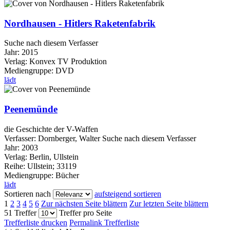
Nordhausen - Hitlers Raketenfabrik
Suche nach diesem Verfasser
Jahr:
2015
Verlag:
Konvex TV Produktion
Mediengruppe:
DVD
lädt
Peenemünde
die Geschichte der V-Waffen
Verfasser:
Dornberger, Walter
Suche nach diesem Verfasser
Jahr:
2003
Verlag:
Berlin, Ullstein
Reihe:
Ullstein; 33119
Mediengruppe:
Bücher
lädt
Sortieren nach
aufsteigend sortieren
1
2
3
4
5
6
Zur nächsten Seite blättern
Zur letzten Seite blättern
51 Treffer
Treffer pro Seite
Trefferliste drucken
Permalink Trefferliste