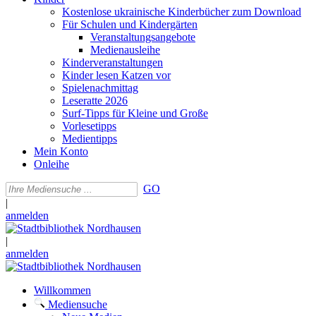
Kostenlose ukrainische Kinderbücher zum Download
Für Schulen und Kindergärten
Veranstaltungsangebote
Medienausleihe
Kinderveranstaltungen
Kinder lesen Katzen vor
Spielenachmittag
Leseratte 2026
Surf-Tipps für Kleine und Große
Vorlesetipps
Medientipps
Mein Konto
Onleihe
GO
|
anmelden
|
anmelden
Willkommen
Mediensuche