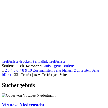
Trefferliste drucken
Permalink Trefferliste
Sortieren nach
aufsteigend sortieren
1
2
3
4
5
6
7
8
9
10
Zur nächsten Seite blättern
Zur letzten Seite
blättern
331 Treffer
Treffer pro Seite
Suchergebnis
Virtuose Niedertracht