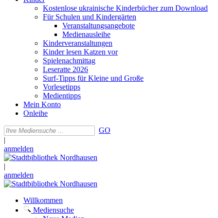
Kostenlose ukrainische Kinderbücher zum Download
Für Schulen und Kindergärten
Veranstaltungsangebote
Medienausleihe
Kinderveranstaltungen
Kinder lesen Katzen vor
Spielenachmittag
Leseratte 2026
Surf-Tipps für Kleine und Große
Vorlesetipps
Medientipps
Mein Konto
Onleihe
GO
|
anmelden
|
anmelden
Willkommen
Mediensuche