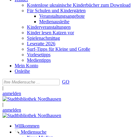
Kostenlose ukrainische Kinderbücher zum Download
Für Schulen und Kindergärten
Veranstaltungsangebote
Medienausleihe
Kinderveranstaltungen
Kinder lesen Katzen vor
Spielenachmittag
Leseratte 2026
Surf-Tipps für Kleine und Große
Vorlesetipps
Medientipps
Mein Konto
Onleihe
GO
|
anmelden
|
anmelden
Willkommen
Mediensuche