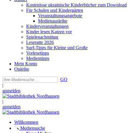
Kostenlose ukrainische Kinderbücher zum Download
Für Schulen und Kindergärten
Veranstaltungsangebote
Medienausleihe
Kinderveranstaltungen
Kinder lesen Katzen vor
Spielenachmittag
Leseratte 2026
Surf-Tipps für Kleine und Große
Vorlesetipps
Medientipps
Mein Konto
Onleihe
GO
|
anmelden
|
anmelden
Willkommen
Mediensuche