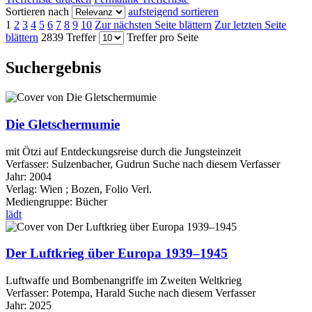
Sortieren nach
aufsteigend sortieren
1
2
3
4
5
6
7
8
9
10
Zur nächsten Seite blättern
Zur letzten Seite
blättern
2839 Treffer
Treffer pro Seite
Suchergebnis
Die Gletschermumie
mit Ötzi auf Entdeckungsreise durch die Jungsteinzeit
Verfasser:
Sulzenbacher, Gudrun
Suche nach diesem Verfasser
Jahr:
2004
Verlag:
Wien ; Bozen, Folio Verl.
Mediengruppe:
Bücher
lädt
Der Luftkrieg über Europa 1939–1945
Luftwaffe und Bombenangriffe im Zweiten Weltkrieg
Verfasser:
Potempa, Harald
Suche nach diesem Verfasser
Jahr:
2025