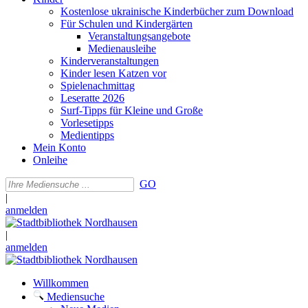
Kostenlose ukrainische Kinderbücher zum Download
Für Schulen und Kindergärten
Veranstaltungsangebote
Medienausleihe
Kinderveranstaltungen
Kinder lesen Katzen vor
Spielenachmittag
Leseratte 2026
Surf-Tipps für Kleine und Große
Vorlesetipps
Medientipps
Mein Konto
Onleihe
GO
|
anmelden
|
anmelden
Willkommen
Mediensuche