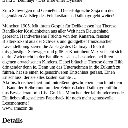
Band 3. Dallmayr - Das Erbe einer Dynastie
Zum Schwelgen und Genießen: Die erfolgreiche Saga um den
legendären Aufstieg des Feinkostladens Dallmayr geht weiter!
München 1905. Mit ihrem Gespür für Delikatessen hat Therese
Randlkofer Köstlichkeiten aus aller Welt nach Deutschland
gebracht. Handverlesene Früchte von den Kanaren, feinster
Blätterkrokant aus der Schweiz und goldgelber französischer
Lavendelhonig zieren die Auslage des Dallmayr. Doch ihr
missgünstiger Schwager und größter Kontrahent Max versteht sich
darin, Zwietracht in der Familie zu säen – besonders bei ihren
eigenen erwachsenen Kindern. Dabei bräuchte Therese deren Hilfe
dringender denn je. Denn um das Unternehmen in die Zukunft zu
führen, hat sie einen folgenschweren Entschluss gefasst. Einen
Entschluss, der sie alles kosten könnte …
Akribisch recherchiert und mitreißend geschrieben – auch mit dem
2. Band der Reihe rund um den Feinkostladen Dallmayr entführt
uns Bestsellerautorin Lisa Graf ins München der Jahrhundertwende.
Ein liebevoll gestaltetes Paperback für noch mehr genussvolle
Lesemomente!
www.amazon.de
Details