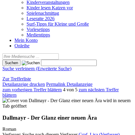
Kinderveranstaltungen
Kinder lesen Katzen vor
Spielenachmittag
Leseratte 2026
Surf-Tipps für Kleine und Große
Vorlesetipps
Medientipps
Mein Konto
Onleihe
Suche verfeinern (Erweiterte Suche)
Zur Trefferliste
Detailanzeige drucken
Permalink Detailanzeige
zum vorherigen Treffer blättern
4 von 5
zum nächsten Treffer
blättern
wird in neuem
Tab geöffnet
Dallmayr - Der Glanz einer neuen Ära
Roman
Verfasser:
Suche nach diesem Verfasser
Graf, Lisa (Verfasser)