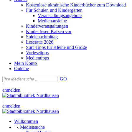
Kostenlose ukrainische Kinderbücher zum Download
Für Schulen und Kindergärten
Veranstaltungsangebote
Medienausleihe
Kinderveranstaltungen
Kinder lesen Katzen vor
Spielenachmittag
Leseratte 2026
Surf-Tipps für Kleine und Große
Vorlesetipps
Medientipps
Mein Konto
Onleihe
GO
|
anmelden
|
anmelden
Willkommen
Mediensuche