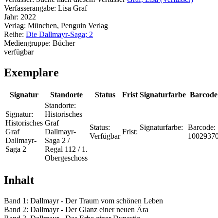
Verfasserangabe:
Lisa Graf
Jahr:
2022
Verlag:
München, Penguin Verlag
Reihe:
Die Dallmayr-Saga; 2
Mediengruppe:
Bücher
verfügbar
Exemplare
Signatur
Standorte
Status
Frist
Signaturfarbe
Barcode
Standorte:
Signatur:
Historisches
Historisches
Graf
Status:
Signaturfarbe:
Barcode:
Graf
Dallmayr-
Frist:
Verfügbar
1002937
Dallmayr-
Saga 2 /
Saga 2
Regal 112 / 1.
Obergeschoss
Inhalt
Band 1: Dallmayr - Der Traum vom schönen Leben
Band 2: Dallmayr - Der Glanz einer neuen Ära