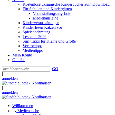
Kostenlose ukrainische Kinderbücher zum Download
Für Schulen und Kindergärten
Veranstaltungsangebote
Medienausleihe
Kinderveranstaltungen
Kinder lesen Katzen vor
Spielenachmittag
Leseratte 2026
Surf-Tipps für Kleine und Große
Vorlesetipps
Medientipps
Mein Konto
Onleihe
GO
|
anmelden
|
anmelden
Willkommen
Mediensuche