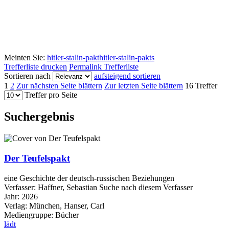
Meinten Sie:
hitler-stalin-pakt
hitler-stalin-pakts
Trefferliste drucken
Permalink Trefferliste
Sortieren nach
aufsteigend sortieren
1
2
Zur nächsten Seite blättern
Zur letzten Seite blättern
16 Treffer
Treffer pro Seite
Suchergebnis
Der Teufelspakt
eine Geschichte der deutsch-russischen Beziehungen
Verfasser:
Haffner, Sebastian
Suche nach diesem Verfasser
Jahr:
2026
Verlag:
München, Hanser, Carl
Mediengruppe:
Bücher
lädt