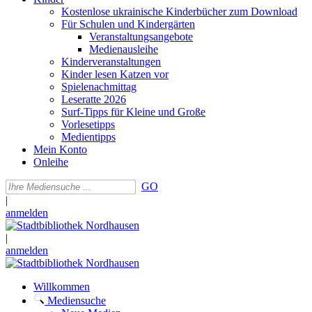
Kostenlose ukrainische Kinderbücher zum Download
Für Schulen und Kindergärten
Veranstaltungsangebote
Medienausleihe
Kinderveranstaltungen
Kinder lesen Katzen vor
Spielenachmittag
Leseratte 2026
Surf-Tipps für Kleine und Große
Vorlesetipps
Medientipps
Mein Konto
Onleihe
GO
|
anmelden
|
anmelden
Willkommen
Mediensuche