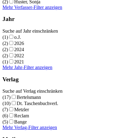
(2)
Huster, Sonja
Mehr Verfasser-Filter anzeigen
Jahr
Suche auf Jahr einschränken
(1)
o.J.
(2)
2026
(2)
2024
(2)
2022
(1)
2021
Mehr Jahr-Filter anzeigen
Verlag
Suche auf Verlag einschränken
(17)
Bertelsmann
(10)
Dt. Taschenbuchverl.
(7)
Metzler
(6)
Reclam
(5)
Bange
Mehr Verlag-Filter anzeigen