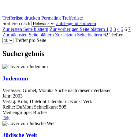
Trefferliste drucken
Permalink Trefferliste
Sortieren nach
aufsteigend sortieren
Zur ersten Seite blättern
Zur vorherigen Seite blättern
1
2
3
4
5
6
7
Zur nächsten Seite blättern
Zur letzten Seite blättern
62 Treffer
Treffer pro Seite
Suchergebnis
Judentum
Verfasser:
Grübel, Monika
Suche nach diesem Verfasser
Jahr:
2003
Verlag:
Köln, DuMont Literatur u. Kunst Verl.
Reihe:
DuMont Schnellkurs; 505
Mediengruppe:
Bücher
lädt
Jüdische Welt