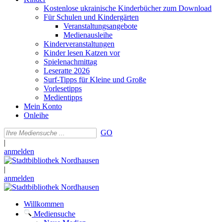
Kostenlose ukrainische Kinderbücher zum Download
Für Schulen und Kindergärten
Veranstaltungsangebote
Medienausleihe
Kinderveranstaltungen
Kinder lesen Katzen vor
Spielenachmittag
Leseratte 2026
Surf-Tipps für Kleine und Große
Vorlesetipps
Medientipps
Mein Konto
Onleihe
GO
|
anmelden
|
anmelden
Willkommen
Mediensuche