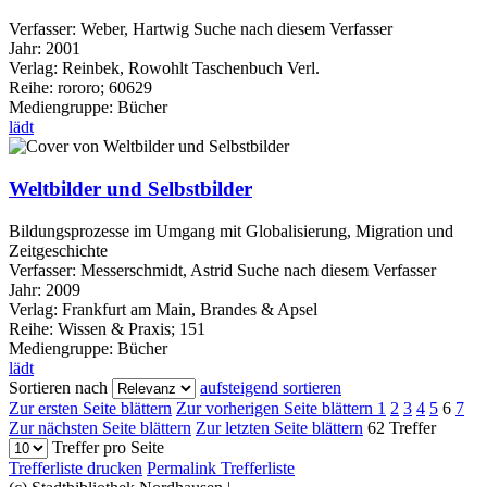
Verfasser:
Weber, Hartwig
Suche nach diesem Verfasser
Jahr:
2001
Verlag:
Reinbek, Rowohlt Taschenbuch Verl.
Reihe:
rororo; 60629
Mediengruppe:
Bücher
lädt
Weltbilder und Selbstbilder
Bildungsprozesse im Umgang mit Globalisierung, Migration und
Zeitgeschichte
Verfasser:
Messerschmidt, Astrid
Suche nach diesem Verfasser
Jahr:
2009
Verlag:
Frankfurt am Main, Brandes & Apsel
Reihe:
Wissen & Praxis; 151
Mediengruppe:
Bücher
lädt
Sortieren nach
aufsteigend sortieren
Zur ersten Seite blättern
Zur vorherigen Seite blättern
1
2
3
4
5
6
7
Zur nächsten Seite blättern
Zur letzten Seite blättern
62 Treffer
Treffer pro Seite
Trefferliste drucken
Permalink Trefferliste