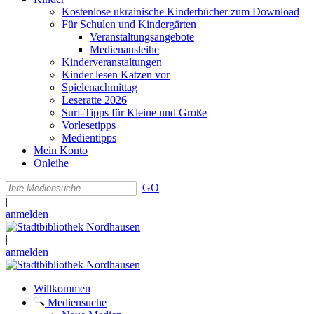
Kostenlose ukrainische Kinderbücher zum Download
Für Schulen und Kindergärten
Veranstaltungsangebote
Medienausleihe
Kinderveranstaltungen
Kinder lesen Katzen vor
Spielenachmittag
Leseratte 2026
Surf-Tipps für Kleine und Große
Vorlesetipps
Medientipps
Mein Konto
Onleihe
GO
|
anmelden
|
anmelden
Willkommen
Mediensuche