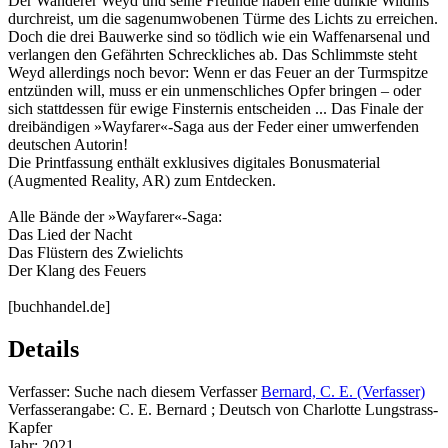
Der Wanderer Weyd und seine Freunde haben eine dunkle Wildnis
durchreist, um die sagenumwobenen Türme des Lichts zu erreichen.
Doch die drei Bauwerke sind so tödlich wie ein Waffenarsenal und
verlangen den Gefährten Schreckliches ab. Das Schlimmste steht
Weyd allerdings noch bevor: Wenn er das Feuer an der Turmspitze
entzünden will, muss er ein unmenschliches Opfer bringen – oder
sich stattdessen für ewige Finsternis entscheiden ... Das Finale der
dreibändigen »Wayfarer«-Saga aus der Feder einer umwerfenden
deutschen Autorin!
Die Printfassung enthält exklusives digitales Bonusmaterial
(Augmented Reality, AR) zum Entdecken.
Alle Bände der »Wayfarer«-Saga:
Das Lied der Nacht
Das Flüstern des Zwielichts
Der Klang des Feuers
[buchhandel.de]
Details
Verfasser:
Suche nach diesem Verfasser
Bernard, C. E. (Verfasser)
Verfasserangabe:
C. E. Bernard ; Deutsch von Charlotte Lungstrass-
Kapfer
Jahr:
2021