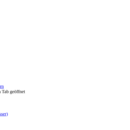
ern
 Tab geöffnet
sser)