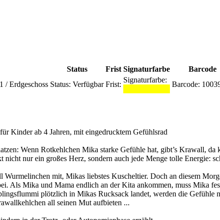
Status
Frist
Signaturfarbe
Barcode
Signaturfarbe:
01 / Erdgeschoss
Status:
Verfügbar
Frist:
Barcode:
1003
n für Kinder ab 4 Jahren, mit eingedrucktem Gefühlsrad
platzen: Wenn Rotkehlchen Mika starke Gefühle hat, gibt’s Krawall, d
kt nicht nur ein großes Herz, sondern auch jede Menge tolle Energie: sc
soll Wurmelinchen mit, Mikas liebstes Kuscheltier. Doch an diesem Morge
i. Als Mika und Mama endlich an der Kita ankommen, muss Mika festst
ieblingsflummi plötzlich in Mikas Rucksack landet, werden die Gefühle
allkehlchen all seinen Mut aufbieten ...