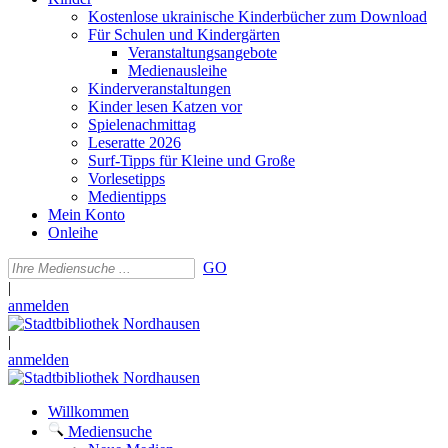
Kostenlose ukrainische Kinderbücher zum Download
Für Schulen und Kindergärten
Veranstaltungsangebote
Medienausleihe
Kinderveranstaltungen
Kinder lesen Katzen vor
Spielenachmittag
Leseratte 2026
Surf-Tipps für Kleine und Große
Vorlesetipps
Medientipps
Mein Konto
Onleihe
GO
|
anmelden
|
anmelden
Willkommen
Mediensuche