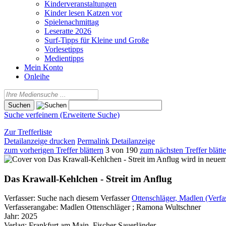
Kinderveranstaltungen
Kinder lesen Katzen vor
Spielenachmittag
Leseratte 2026
Surf-Tipps für Kleine und Große
Vorlesetipps
Medientipps
Mein Konto
Onleihe
Suche verfeinern (Erweiterte Suche)
Zur Trefferliste
Detailanzeige drucken
Permalink Detailanzeige
zum vorherigen Treffer blättern
3 von 190
zum nächsten Treffer blätt
wird in neuem
Das Krawall-Kehlchen - Streit im Anflug
Verfasser:
Suche nach diesem Verfasser
Ottenschläger, Madlen (Verfa
Verfasserangabe:
Madlen Ottenschläger ; Ramona Wultschner
Jahr:
2025
Verlag:
Frankfurt am Main, Fischer Sauerländer