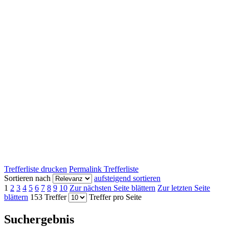
Trefferliste drucken
Permalink Trefferliste
Sortieren nach
aufsteigend sortieren
1
2
3
4
5
6
7
8
9
10
Zur nächsten Seite blättern
Zur letzten Seite
blättern
153 Treffer
Treffer pro Seite
Suchergebnis