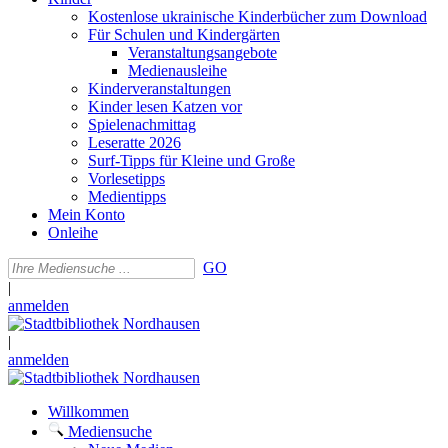
Kostenlose ukrainische Kinderbücher zum Download
Für Schulen und Kindergärten
Veranstaltungsangebote
Medienausleihe
Kinderveranstaltungen
Kinder lesen Katzen vor
Spielenachmittag
Leseratte 2026
Surf-Tipps für Kleine und Große
Vorlesetipps
Medientipps
Mein Konto
Onleihe
GO
|
anmelden
|
anmelden
Willkommen
Mediensuche