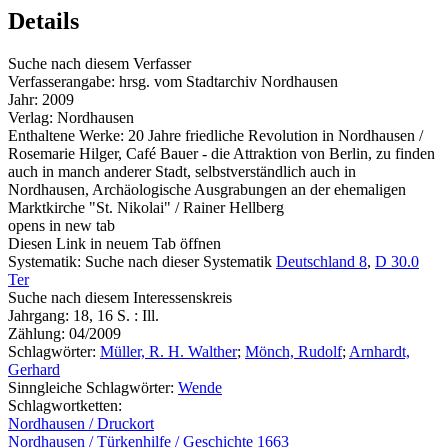
Details
Suche nach diesem Verfasser
Verfasserangabe:
hrsg. vom Stadtarchiv Nordhausen
Jahr:
2009
Verlag:
Nordhausen
Enthaltene Werke:
20 Jahre friedliche Revolution in Nordhausen /
Rosemarie Hilger
,
Café Bauer - die Attraktion von Berlin, zu finden
auch in manch anderer Stadt, selbstverständlich auch in
Nordhausen
,
Archäologische Ausgrabungen an der ehemaligen
Marktkirche "St. Nikolai" / Rainer Hellberg
opens in new tab
Diesen Link in neuem Tab öffnen
Systematik:
Suche nach dieser Systematik
Deutschland 8
,
D 30.0
Ter
Suche nach diesem Interessenskreis
Jahrgang:
18, 16 S. : Ill.
Zählung:
04/2009
Schlagwörter:
Müller, R. H. Walther
;
Mönch, Rudolf
;
Arnhardt,
Gerhard
Sinngleiche Schlagwörter:
Wende
Schlagwortketten:
Nordhausen / Druckort
Nordhausen / Türkenhilfe / Geschichte 1663