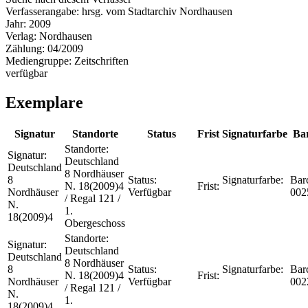
Verfasserangabe:
hrsg. vom Stadtarchiv Nordhausen
Jahr:
2009
Verlag:
Nordhausen
Zählung:
04/2009
Mediengruppe:
Zeitschriften
verfügbar
Exemplare
Signatur
Standorte
Status
Frist
Signaturfarbe
Ba
Standorte:
Signatur:
Deutschland
Deutschland
8 Nordhäuser
8
Status:
Signaturfarbe:
Bar
N. 18(2009)4
Frist:
Nordhäuser
Verfügbar
002
/ Regal 121 /
N.
1.
18(2009)4
Obergeschoss
Standorte:
Signatur:
Deutschland
Deutschland
8 Nordhäuser
8
Status:
Signaturfarbe:
Bar
N. 18(2009)4
Frist:
Nordhäuser
Verfügbar
002
/ Regal 121 /
N.
1.
18(2009)4