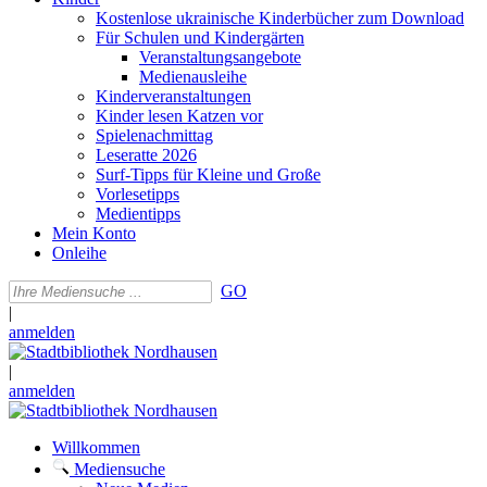
Kostenlose ukrainische Kinderbücher zum Download
Für Schulen und Kindergärten
Veranstaltungsangebote
Medienausleihe
Kinderveranstaltungen
Kinder lesen Katzen vor
Spielenachmittag
Leseratte 2026
Surf-Tipps für Kleine und Große
Vorlesetipps
Medientipps
Mein Konto
Onleihe
GO
|
anmelden
|
anmelden
Willkommen
Mediensuche