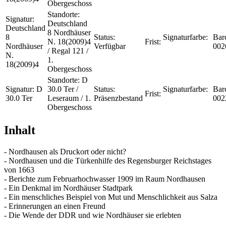
Obergeschoss
Standorte:
Signatur:
Deutschland
Deutschland
8 Nordhäuser
8
Status:
Signaturfarbe:
Bar
N. 18(2009)4
Frist:
Nordhäuser
Verfügbar
002
/ Regal 121 /
N.
1.
18(2009)4
Obergeschoss
Standorte:
D
Signatur:
D
30.0 Ter /
Status:
Signaturfarbe:
Bar
Frist:
30.0 Ter
Leseraum / 1.
Präsenzbestand
002
Obergeschoss
Inhalt
- Nordhausen als Druckort oder nicht?
- Nordhausen und die Türkenhilfe des Regensburger Reichstages
von 1663
- Berichte zum Februarhochwasser 1909 im Raum Nordhausen
- Ein Denkmal im Nordhäuser Stadtpark
- Ein menschliches Beispiel von Mut und Menschlichkeit aus Salza
- Erinnerungen an einen Freund
- Die Wende der DDR und wie Nordhäuser sie erlebten