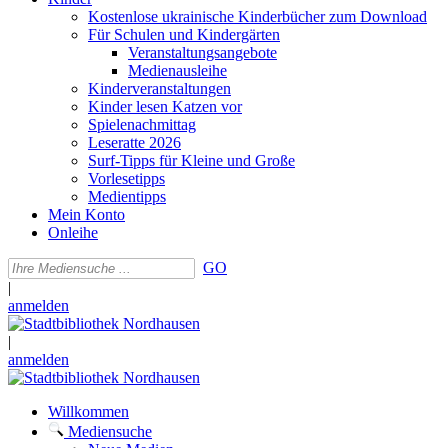
Kostenlose ukrainische Kinderbücher zum Download
Für Schulen und Kindergärten
Veranstaltungsangebote
Medienausleihe
Kinderveranstaltungen
Kinder lesen Katzen vor
Spielenachmittag
Leseratte 2026
Surf-Tipps für Kleine und Große
Vorlesetipps
Medientipps
Mein Konto
Onleihe
GO
|
anmelden
|
anmelden
Willkommen
Mediensuche