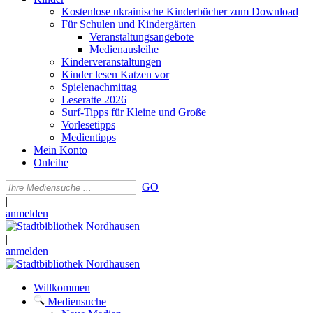
Kostenlose ukrainische Kinderbücher zum Download
Für Schulen und Kindergärten
Veranstaltungsangebote
Medienausleihe
Kinderveranstaltungen
Kinder lesen Katzen vor
Spielenachmittag
Leseratte 2026
Surf-Tipps für Kleine und Große
Vorlesetipps
Medientipps
Mein Konto
Onleihe
GO
|
anmelden
|
anmelden
Willkommen
Mediensuche