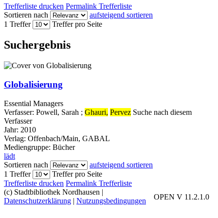
Trefferliste drucken
Permalink Trefferliste
Sortieren nach
aufsteigend sortieren
1 Treffer
Treffer pro Seite
Suchergebnis
Globalisierung
Essential Managers
Verfasser:
Powell, Sarah
;
Ghauri,
Pervez
Suche nach diesem
Verfasser
Jahr:
2010
Verlag:
Offenbach/Main, GABAL
Mediengruppe:
Bücher
lädt
Sortieren nach
aufsteigend sortieren
1 Treffer
Treffer pro Seite
Trefferliste drucken
Permalink Trefferliste
(c) Stadtbibliothek Nordhausen
|
OPEN V 11.2.1.0
Datenschutzerklärung
|
Nutzungsbedingungen