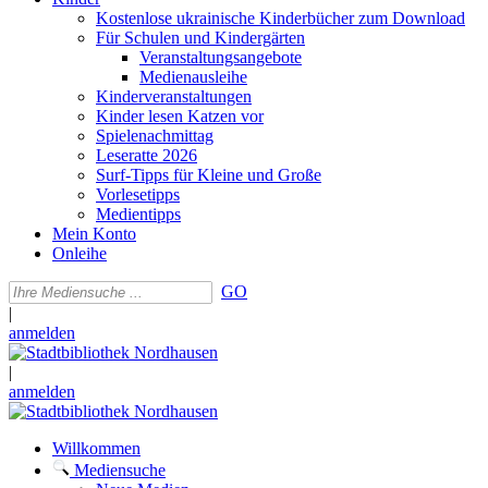
Kostenlose ukrainische Kinderbücher zum Download
Für Schulen und Kindergärten
Veranstaltungsangebote
Medienausleihe
Kinderveranstaltungen
Kinder lesen Katzen vor
Spielenachmittag
Leseratte 2026
Surf-Tipps für Kleine und Große
Vorlesetipps
Medientipps
Mein Konto
Onleihe
GO
|
anmelden
|
anmelden
Willkommen
Mediensuche