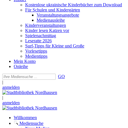
Kostenlose ukrainische Kinderbücher zum Download
Für Schulen und Kindergärten
Veranstaltungsangebote
Medienausleihe
Kinderveranstaltungen
Kinder lesen Katzen vor
Spielenachmittag
Leseratte 2026
Surf-Tipps für Kleine und Große
Vorlesetipps
Medientipps
Mein Konto
Onleihe
GO
|
anmelden
|
anmelden
Willkommen
Mediensuche