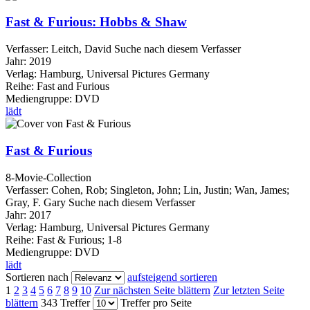
Fast & Furious: Hobbs & Shaw
Verfasser:
Leitch, David
Suche nach diesem Verfasser
Jahr:
2019
Verlag:
Hamburg, Universal Pictures Germany
Reihe:
Fast and Furious
Mediengruppe:
DVD
lädt
Fast & Furious
8-Movie-Collection
Verfasser:
Cohen, Rob
;
Singleton, John
;
Lin, Justin
;
Wan, James
;
Gray, F. Gary
Suche nach diesem Verfasser
Jahr:
2017
Verlag:
Hamburg, Universal Pictures Germany
Reihe:
Fast & Furious; 1-8
Mediengruppe:
DVD
lädt
Sortieren nach
aufsteigend sortieren
1
2
3
4
5
6
7
8
9
10
Zur nächsten Seite blättern
Zur letzten Seite
blättern
343 Treffer
Treffer pro Seite