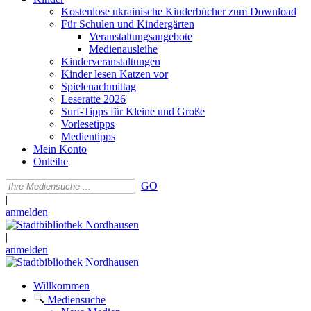
Kostenlose ukrainische Kinderbücher zum Download
Für Schulen und Kindergärten
Veranstaltungsangebote
Medienausleihe
Kinderveranstaltungen
Kinder lesen Katzen vor
Spielenachmittag
Leseratte 2026
Surf-Tipps für Kleine und Große
Vorlesetipps
Medientipps
Mein Konto
Onleihe
GO
|
anmelden
|
anmelden
Willkommen
Mediensuche