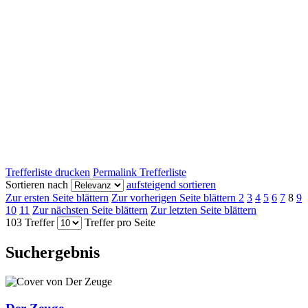
Trefferliste drucken
Permalink Trefferliste
Sortieren nach
aufsteigend sortieren
Zur ersten Seite blättern
Zur vorherigen Seite blättern
2
3
4
5
6
7
8
9
10
11
Zur nächsten Seite blättern
Zur letzten Seite blättern
103 Treffer
Treffer pro Seite
Suchergebnis