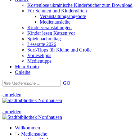
Kostenlose ukrainische Kinderbücher zum Download
Für Schulen und Kindergärten
Veranstaltungsangebote
Medienausleihe
Kinderveranstaltungen
Kinder lesen Katzen vor
Spielenachmittag
Leseratte 2026
Surf-Tipps für Kleine und Große
Vorlesetipps
Medientipps
Mein Konto
Onleihe
GO
|
anmelden
|
anmelden
Willkommen
Mediensuche