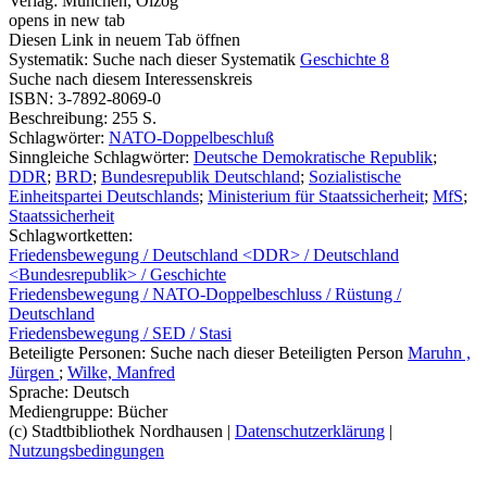
Verlag:
München, Olzog
opens in new tab
Diesen Link in neuem Tab öffnen
Systematik:
Suche nach dieser Systematik
Geschichte 8
Suche nach diesem Interessenskreis
ISBN:
3-7892-8069-0
Beschreibung:
255 S.
Schlagwörter:
NATO-Doppelbeschluß
Sinngleiche Schlagwörter:
Deutsche Demokratische Republik
;
DDR
;
BRD
;
Bundesrepublik Deutschland
;
Sozialistische
Einheitspartei Deutschlands
;
Ministerium für Staatssicherheit
;
MfS
;
Staatssicherheit
Schlagwortketten:
Friedensbewegung / Deutschland <DDR> / Deutschland
<Bundesrepublik> / Geschichte
Friedensbewegung / NATO-Doppelbeschluss / Rüstung /
Deutschland
Friedensbewegung / SED / Stasi
Beteiligte Personen:
Suche nach dieser Beteiligten Person
Maruhn ,
Jürgen
;
Wilke, Manfred
Sprache:
Deutsch
Mediengruppe:
Bücher
(c) Stadtbibliothek Nordhausen
|
Datenschutzerklärung
|
Nutzungsbedingungen