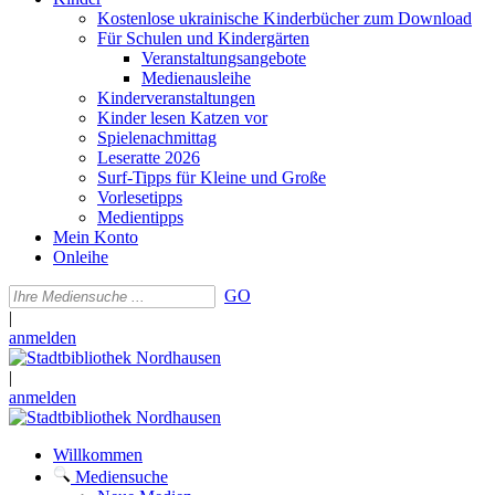
Kostenlose ukrainische Kinderbücher zum Download
Für Schulen und Kindergärten
Veranstaltungsangebote
Medienausleihe
Kinderveranstaltungen
Kinder lesen Katzen vor
Spielenachmittag
Leseratte 2026
Surf-Tipps für Kleine und Große
Vorlesetipps
Medientipps
Mein Konto
Onleihe
GO
|
anmelden
|
anmelden
Willkommen
Mediensuche