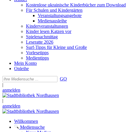
Kostenlose ukrainische Kinderbücher zum Download
Für Schulen und Kindergärten
Veranstaltungsangebote
Medienausleihe
Kinderveranstaltungen
Kinder lesen Katzen vor
Spielenachmittag
Leseratte 2026
Surf-Tipps für Kleine und Große
Vorlesetipps
Medientipps
Mein Konto
Onleihe
GO
|
anmelden
|
anmelden
Willkommen
Mediensuche