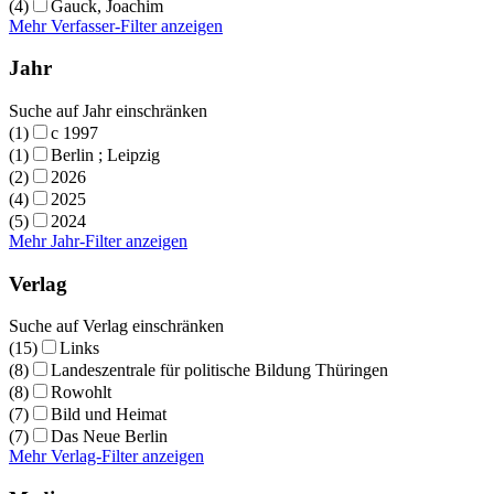
(4)
Gauck, Joachim
Mehr Verfasser-Filter anzeigen
Jahr
Suche auf Jahr einschränken
(1)
c 1997
(1)
Berlin ; Leipzig
(2)
2026
(4)
2025
(5)
2024
Mehr Jahr-Filter anzeigen
Verlag
Suche auf Verlag einschränken
(15)
Links
(8)
Landeszentrale für politische Bildung Thüringen
(8)
Rowohlt
(7)
Bild und Heimat
(7)
Das Neue Berlin
Mehr Verlag-Filter anzeigen