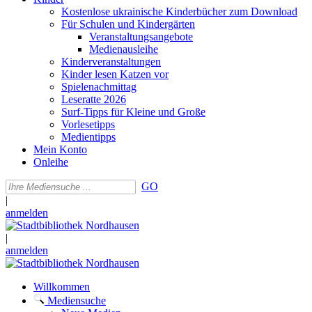
Kostenlose ukrainische Kinderbücher zum Download
Für Schulen und Kindergärten
Veranstaltungsangebote
Medienausleihe
Kinderveranstaltungen
Kinder lesen Katzen vor
Spielenachmittag
Leseratte 2026
Surf-Tipps für Kleine und Große
Vorlesetipps
Medientipps
Mein Konto
Onleihe
GO
|
anmelden
|
anmelden
Willkommen
Mediensuche