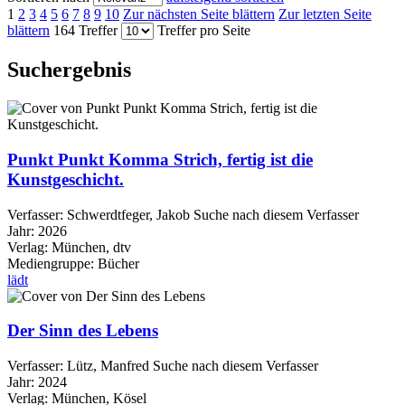
1
2
3
4
5
6
7
8
9
10
Zur nächsten Seite blättern
Zur letzten Seite
blättern
164 Treffer
Treffer pro Seite
Suchergebnis
Punkt Punkt Komma Strich, fertig ist die
Kunstgeschicht.
Verfasser:
Schwerdtfeger, Jakob
Suche nach diesem Verfasser
Jahr:
2026
Verlag:
München, dtv
Mediengruppe:
Bücher
lädt
Der Sinn des Lebens
Verfasser:
Lütz, Manfred
Suche nach diesem Verfasser
Jahr:
2024
Verlag:
München, Kösel