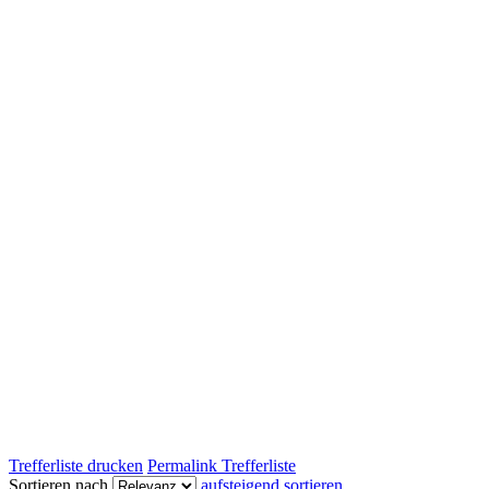
Trefferliste drucken
Permalink Trefferliste
Sortieren nach
aufsteigend sortieren